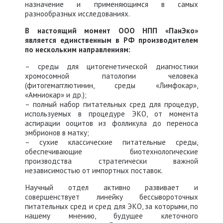
назначение и применяющимся в самых
разнообразных исследованиях.
В настоящий момент ООО НПП «ПанЭко»
является единственным в РФ производителем
по нескольким направлениям:
– среды для цитогенетической диагностики
хромосомной патологии человека
(фитогемагглютинин, среды «Лимфокар»,
«Амниокар» и др.);
– полный набор питательных сред для процедур,
используемых в процедуре ЭКО, от момента
аспирации ооцитов из фолликула до переноса
эмбрионов в матку;
– сухие классические питательные среды,
обеспечивающие биотехнологические
производства стратегически важной
независимостью от импортных поставок.
Научный отдел активно развивает и
совершенствует линейку бессывороточных
питательных сред и сред для ЭКО, за которыми, по
нашему мнению, будущее клеточного