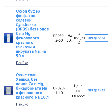
Сухой буфер
фосфатно-
солевой
Дульбекко
(DPBS) без ионов
Са и Mg,
5
СР060-
На
фенолового
851,20
ПРЕДЗАКАЗ
2-50
50 л
красного,
₽
глюкозы и
пирувата Na, на
50 л
ПанЭко
Сухие соли
Хенкса, без
ионов Са и Мg,
Цена
бикарбоната Na
СР020-
по
ПРЕДЗАКАЗ
и фенолового
1-10
запросу
красного, на 10 л
ПанЭко