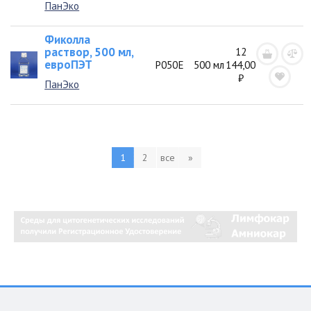
ПанЭко
Фиколла
раствор, 500 мл,
12
евроПЭТ
Р050Е
500 мл
144,00
₽
ПанЭко
1
2
все
»