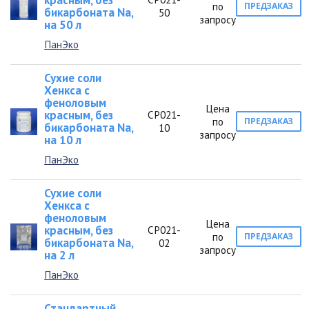
красным, без
по
ПРЕДЗАКАЗ
бикарбоната Na,
50
запросу
на 50 л
ПанЭко
Сухие соли
Хенкса с
феноловым
Цена
красным, без
СР021-
по
ПРЕДЗАКАЗ
бикарбоната Na,
10
запросу
на 10 л
ПанЭко
Сухие соли
Хенкса с
феноловым
Цена
красным, без
СР021-
по
ПРЕДЗАКАЗ
бикарбоната Na,
02
запросу
на 2 л
ПанЭко
Стандартный