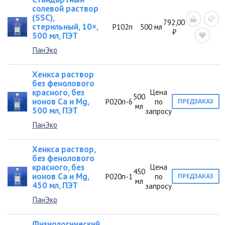
солевой раствор
(SSC),
792,00
стерильный, 10×,
Р102п
500 мл
₽
500 мл, ПЭТ
ПанЭко
Хенкса раствор
без фенолового
красного, без
Цена
500
ионов Ca и Mg,
Р020п-6
по
ПРЕДЗАКАЗ
мл
500 мл, ПЭТ
запросу
ПанЭко
Хенкса раствор,
без фенолового
красного, без
Цена
450
ионов Ca и Mg,
Р020п-1
по
ПРЕДЗАКАЗ
мл
450 мл, ПЭТ
запросу
ПанЭко
Физиологический