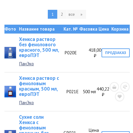
1
2
все
»
Фото
Название товара
Кат. №
Фасовка
Цена
Корзина
Хенкса раствор
без фенолового
красного, 500 мл,
418,00
Р020Е
ПРЕДЗАКАЗ
евроПЭТ
₽
ПанЭко
Хенкса раствор с
феноловым
красным, 500 мл,
440,22
Р021Е
500 мл
евроПЭТ
₽
ПанЭко
Сухие соли
Хенкса с
феноловым
Цена
СР021-