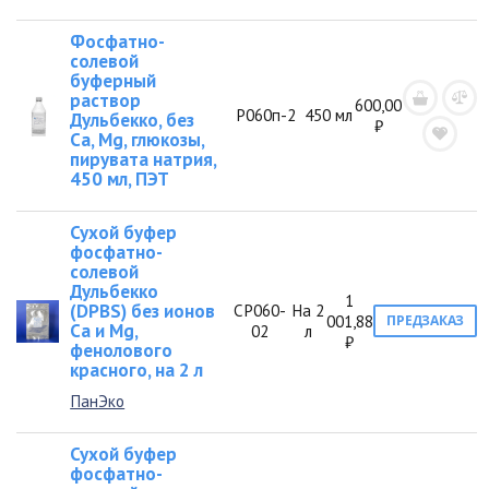
Фосфатно-
солевой
буферный
раствор
600,00
Р060п-2
450 мл
Дульбекко, без
₽
Са, Mg, глюкозы,
пирувата натрия,
450 мл, ПЭТ
Сухой буфер
фосфатно-
солевой
Дульбекко
1
(DPBS) без ионов
СР060-
На 2
001,88
ПРЕДЗАКАЗ
Ca и Mg,
02
л
₽
фенолового
красного, на 2 л
ПанЭко
Сухой буфер
фосфатно-