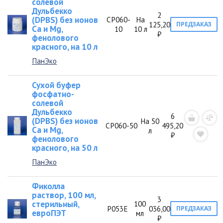
солевой
Дульбекко
2
(DPBS) без ионов
СР060-
На
125,20
ПРЕДЗАКАЗ
Ca и Mg,
10
10 л
₽
фенолового
красного, на 10 л
ПанЭко
Сухой буфер
фосфатно-
солевой
Дульбекко
6
(DPBS) без ионов
На 50
СР060-50
495,20
Ca и Mg,
л
₽
фенолового
красного, на 50 л
ПанЭко
Фиколла
раствор, 100 мл,
3
стерильный,
100
Р053Е
036,00
ПРЕДЗАКАЗ
евроПЭТ
мл
₽