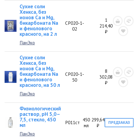
Сухие соли
Хенкса, без
ионов Са и Мg,
1
бикарбоната Na
СР020-1-
214,40
и фенолового
02
₽
красного, на 2 л
ПанЭко
Сухие соли
Хенкса, без
ионов Са и Мg,
8
бикарбоната Na
СР020-1-
302,08
и фенолового
50
₽
красного, на 50 л
ПанЭко
Физиологический
раствор, рН 5,0–
7,5, стекло, 450
450
299,64
Р011ст
ПРЕДЗАКАЗ
мл
мл
₽
ПанЭко