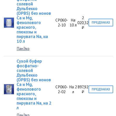
солевой
Дульбекко
(DPBS) без ионов
Са и Mg,
2
СР060-
На
фенолового
020,32
ПРЕДЗАКАЗ
2-10
10 л
красного,
₽
глюкозы и
пирувата Na, на
10 л
ПанЭко
Сухой буфер
фосфатно-
солевой
Дульбекко
(DPBS) без ионов
Са и Mg,
СР060-
На 2
897,92
фенолового
ПРЕДЗАКАЗ
2-02
л
₽
красного,
глюкозы и
пирувата Na, на 2
л
ПанЭко