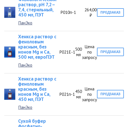
раствор, рН 7,2–
7,4, стерильный,
264,00
Р010п-1
ПРЕДЗАКАЗ
450 мл, ПЭТ
₽
ПанЭко
Хенкса раствор с
феноловым
красным, без
Цена
500
ионов Мg и Са,
Р021Е-1
по
ПРЕДЗАКАЗ
мл
500 мл, евроПЭТ
запросу
ПанЭко
Хенкса раствор с
феноловым
красным, без
Цена
450
ионов Mg и Са,
Р021п-1
по
ПРЕДЗАКАЗ
мл
450 мл, ПЭТ
запросу
ПанЭко
Сухой буфер
фосфатно-