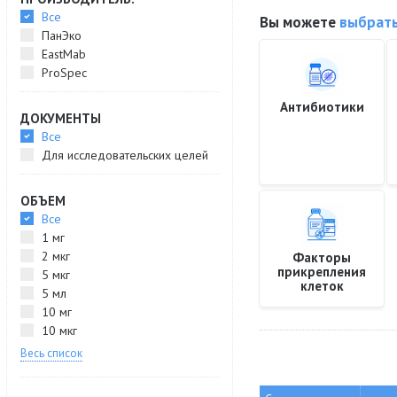
Все
Вы можете
выбрать
ПанЭко
EastMab
ProSpec
Антибиотики
ДОКУМЕНТЫ
Все
Для исследовательских целей
ОБЪЕМ
Все
1 мг
2 мкг
Факторы
прикрепления
5 мкг
клеток
5 мл
10 мг
10 мкг
Весь список