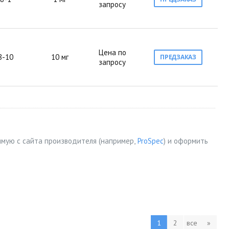
запросу
Цена по
8-10
10 мг
ПРЕДЗАКАЗ
запросу
рямую с сайта производителя (например,
ProSpec
) и оформить
1
2
все
»