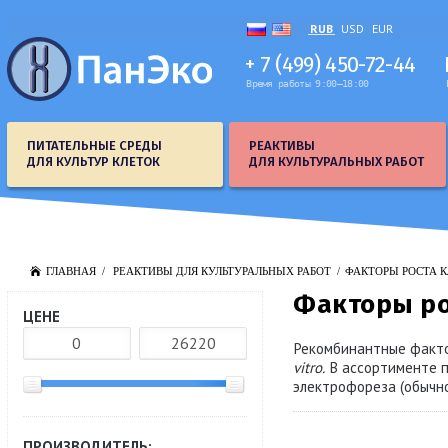
RUB
USD
EUR
+ 7 (499) 450-72-44
Время работы 9:00–18:00
ПИТАТЕЛЬНЫЕ СРЕДЫ
РЕАКТИВЫ
ДЛЯ КУЛЬТУР КЛЕТОК
ДЛЯ КУЛЬТУРАЛЬНЫХ РАБОТ
ГЛАВНАЯ
РЕАКТИВЫ ДЛЯ КУЛЬТУРАЛЬНЫХ РАБОТ
ФАКТОРЫ РОСТА 
Факторы ро
ЦЕНЕ
Рекомбинантные факто
vitro.
В ассортименте п
электрофореза (обычно
ПРОИЗВОДИТЕЛЬ: