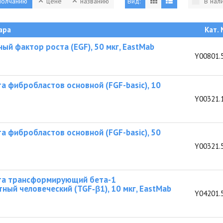
молчанию
цене
названию
Вид:
В нал
ара
Кат.
ый фактор роста (EGF), 50 мкг, EastMab
Y00801.
а фибробластов основной (FGF-basic), 10
Y00321.
а фибробластов основной (FGF-basic), 50
Y00321.
та трансформирующий бета-1
ный человеческий (TGF‑β1), 10 мкг, EastMab
Y04201.