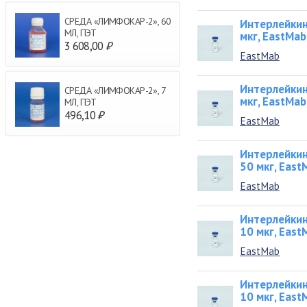
СРЕДА «ЛИМФОКАР-2», 60
Интерлейкин
МЛ, ПЭТ
мкг, EastMab
3 608,00
₽
EastMab
Интерлейкин
СРЕДА «ЛИМФОКАР-2», 7
мкг, EastMab
МЛ, ПЭТ
496,10
₽
EastMab
Интерлейкин
50 мкг, East
EastMab
Интерлейкин
10 мкг, East
EastMab
Интерлейкин
10 мкг, East