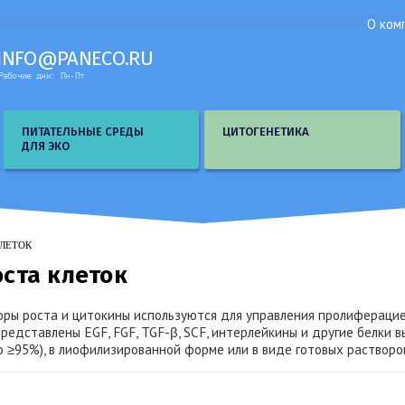
О ком
INFO@PANECO.RU
Рабочие дни: Пн-Пт
ПИТАТЕЛЬНЫЕ СРЕДЫ
ЦИТОГЕНЕТИКА
ДЛЯ ЭКО
КЛЕТОК
ста клеток
ры роста и цитокины используются для управления пролифераци
редставлены EGF, FGF, TGF-β, SCF, интерлейкины и другие белки 
 ≥95%), в лиофилизированной форме или в виде готовых растворо