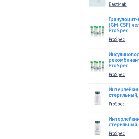
EastMab
Гранулоцит
(GМ-CSF) че
ProSpec
ProSpec
Инсулинопод
рекомбинант
ProSpec
ProSpec
Интерлейкин-
стерильный, 
ProSpec
Интерлейкин-
стерильный, 
ProSpec