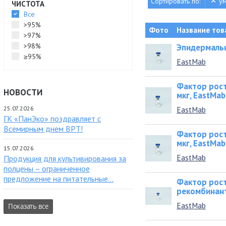
Сортировать по:
у
ЧИСТОТА
Все
>95%
Фото
Название тов
>97%
>98%
Эпидермальн
≥95%
EastMab
Фактор рост
НОВОСТИ
мкг, EastMab
25.07.2026
EastMab
ГК «ПанЭко» поздравляет с
Всемирным днем ВРТ!
Фактор рост
мкг, EastMab
15.07.2026
EastMab
Продукция для культивирования за
полцены – ограниченное
предложение на питательные...
Фактор рос
рекомбинант
EastMab
Показать все