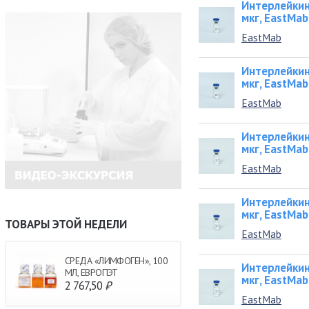
Интерлейкин
мкг, EastMab
EastMab
Интерлейкин
мкг, EastMab
EastMab
Интерлейкин
мкг, EastMab
EastMab
Интерлейкин
мкг, EastMab
ТОВАРЫ ЭТОЙ НЕДЕЛИ
EastMab
СРЕДА «ЛИМФОГЕН», 100
Интерлейкин
МЛ, ЕВРОПЭТ
мкг, EastMab
2 767,50
₽
EastMab