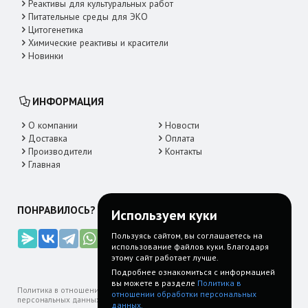
Реактивы для культуральных работ
Питательные среды для ЭКО
Цитогенетика
Химические реактивы и красители
Новинки
ИНФОРМАЦИЯ
О компании
Новости
Доставка
Оплата
Производители
Контакты
Главная
ПОНРАВИЛОСЬ? ДЕЛИТЕСЬ!
Используем куки
Пользуясь сайтом, вы соглашаетесь на
использование файлов куки. Благодаря
этому сайт работает лучше.
Подробнее ознакомиться с информацией
вы можете в разделе
Политика в
Политика в отношении обработки
Пользовательское
FAQ: Часто
отношении обработки персональных
персональных данных
соглашение
задаваемые
данных.